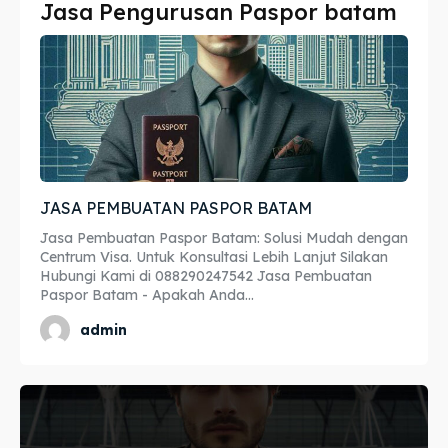
Jasa Pengurusan Paspor batam
Imta
Imta
Legalisir
Legalisir
Apostille
Apostille
Penerjemah
Penerjemah
JASA PEMBUATAN PASPOR BATAM
Asuransi
Asuransi
Jasa Pembuatan Paspor Batam: Solusi Mudah dengan
Blog
Blog
Centrum Visa. Untuk Konsultasi Lebih Lanjut Silakan
Hubungi Kami di 088290247542 Jasa Pembuatan
Paspor Batam - Apakah Anda...
admin
Cari
Cari