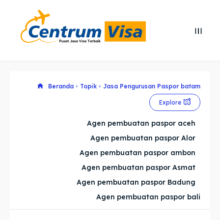
Search
Search
Cari
Cari
Explore our destinations
Explore our destinations
Beranda
Topik
Jasa Pengurusan Paspor batam
Explore
& Make a booking today
& Make a booking today
Agen pembuatan paspor aceh
Agen pembuatan paspor Alor
Home
Home
Agen pembuatan paspor ambon
Visa
Visa
Agen pembuatan paspor Asmat
Agen pembuatan paspor Badung
Paspor
Paspor
Agen pembuatan paspor bali
Kitas
Kitas