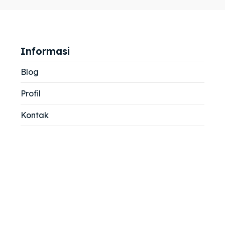
jemah
jemah
si
si
Informasi
Blog
Profil
Kontak