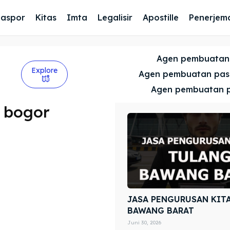
Paspor
Kitas
Imta
Legalisir
Apostille
Penerjem
Agen pembuatan
Explore
Agen pembuatan pa
Agen pembuatan 
 bogor
JASA PENGURUSAN KIT
BAWANG BARAT
Juni 30, 2026