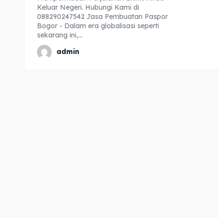
Keluar Negeri. Hubungi Kami di
Expl
Expl
088290247542 Jasa Pembuatan Paspor
Bogor - Dalam era globalisasi seperti
& Make 
& Make 
sekarang ini,...
admin
Home
Home
Visa
Visa
Paspo
Paspo
Kitas
Kitas
Imta
Imta
Legalis
Legalis
Aposti
Aposti