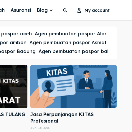
ah
Asuransi
Blog
My account
Search
Search
 paspor aceh
Agen pembuatan paspor Alor
Cari
Cari
spor ambon
Agen pembuatan paspor Asmat
paspor Badung
Agen pembuatan paspor bali
AS TULANG
Jasa Perpanjangan KITAS
Profesional
Juni 16, 2025