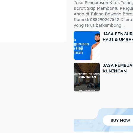
Jasa Pengurusan Kitas Tula
ore our destinations
ore our destinations
Barat: Siap Membantu Pengur
Anda di Tulang Bawang Barat
a booking today
a booking today
Kami di 088290247542 Di era 
yang terus berkembang,...
JASA PENGUR
HAJI & UMRA
JASA PEMBUA
r
r
KUNINGAN
ir
ir
lle
lle