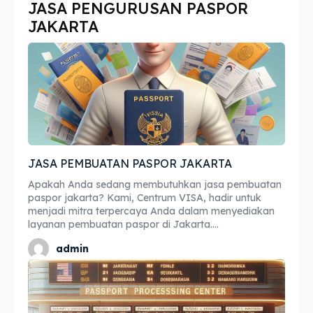
JASA PENGURUSAN PASPOR
Imta
Imta
JAKARTA
Legalisir
Legalisir
Apostille
Apostille
Penerjemah
Penerjemah
Asuransi
Asuransi
JASA PEMBUATAN PASPOR JAKARTA
Blog
Blog
Apakah Anda sedang membutuhkan jasa pembuatan
paspor jakarta? Kami, Centrum VISA, hadir untuk
menjadi mitra terpercaya Anda dalam menyediakan
layanan pembuatan paspor di Jakarta....
Cari
Cari
admin