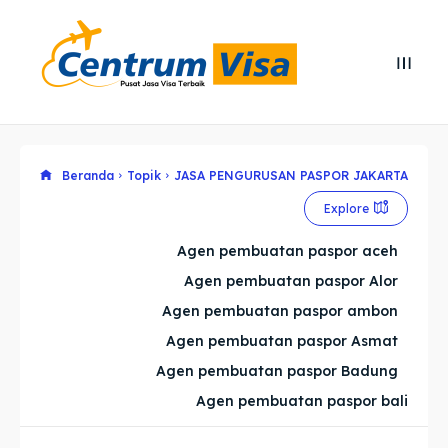
Search
Search
Cari
Cari
Beranda
Topik
JASA PENGURUSAN PASPOR JAKARTA
Explore our destinations
Explore our destinations
Explore
& Make a booking today
& Make a booking today
Agen pembuatan paspor aceh
Agen pembuatan paspor Alor
Home
Home
Agen pembuatan paspor ambon
Visa
Visa
Agen pembuatan paspor Asmat
Agen pembuatan paspor Badung
Paspor
Paspor
Agen pembuatan paspor bali
Kitas
Kitas