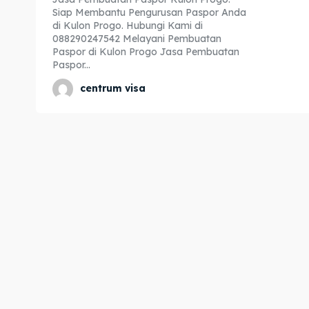
Siap Membantu Pengurusan Paspor Anda
Expl
Expl
di Kulon Progo. Hubungi Kami di
088290247542 Melayani Pembuatan
& Make 
& Make 
Paspor di Kulon Progo Jasa Pembuatan
Paspor...
centrum visa
Home
Home
Visa
Visa
Paspo
Paspo
Kitas
Kitas
Imta
Imta
Legalis
Legalis
Aposti
Aposti