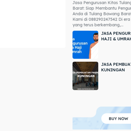
Jasa Pengurusan Kitas Tula
ore our destinations
ore our destinations
Barat: Siap Membantu Pengur
Anda di Tulang Bawang Barat
a booking today
a booking today
Kami di 088290247542 Di era 
yang terus berkembang,...
JASA PENGUR
HAJI & UMRA
JASA PEMBUA
r
r
KUNINGAN
ir
ir
lle
lle