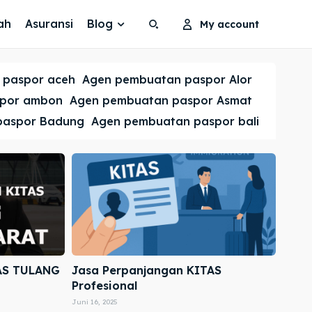
ah
Asuransi
Blog
My account
Search
Search
 paspor aceh
Agen pembuatan paspor Alor
Cari
Cari
spor ambon
Agen pembuatan paspor Asmat
paspor Badung
Agen pembuatan paspor bali
AS TULANG
Jasa Perpanjangan KITAS
Profesional
Juni 16, 2025