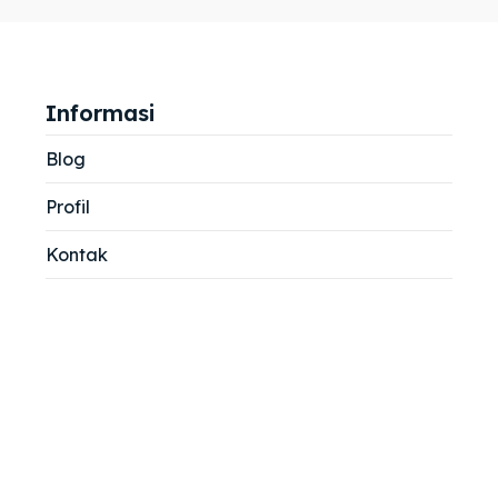
jemah
jemah
si
si
Informasi
Blog
Profil
Kontak