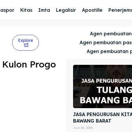
Paspor
Kitas
Imta
Legalisir
Apostille
Penerjem
Agen pembuatan
Explore
Agen pembuatan pa
Agen pembuatan 
 Kulon Progo
JASA PENGURUSAN KIT
BAWANG BARAT
Juni 30, 2026