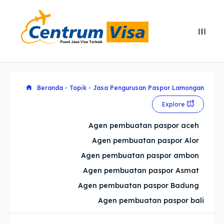
Search
Search
Cari
Cari
Explore our destinations
Explore our destinations
Beranda
Topik
Jasa Pengurusan Paspor Lamongan
Explore
& Make a booking today
& Make a booking today
Agen pembuatan paspor aceh
Agen pembuatan paspor Alor
Home
Home
Agen pembuatan paspor ambon
Visa
Visa
Agen pembuatan paspor Asmat
Agen pembuatan paspor Badung
Paspor
Paspor
Agen pembuatan paspor bali
Kitas
Kitas