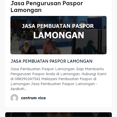
Jasa Pengurusan Paspor
Imta
Imta
Lamongan
Legalisir
Legalisir
Apostille
Apostille
Penerjemah
Penerjemah
Asuransi
Asuransi
JASA PEMBUATAN PASPOR LAMONGAN
Blog
Blog
Jasa Pembuatan Paspor Lamongan: Siap Membantu
Pengurusan Paspor Anda di Lamongan. Hubungi Kami
di 088290247542 Melayani Pembuatan Paspor di
Lamongan Jasa Pembuatan Paspor Lamongan -
Apakah...
Cari
Cari
centrum visa