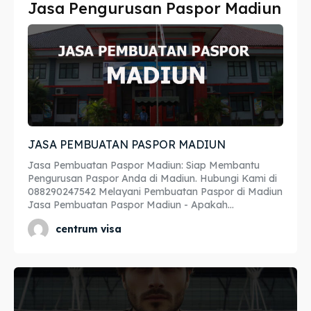
Jasa Pengurusan Paspor Madiun
Imta
Imta
Legalisir
Legalisir
Apostille
Apostille
Penerjemah
Penerjemah
JASA PEMBUATAN PASPOR MADIUN
Asuransi
Asuransi
Jasa Pembuatan Paspor Madiun: Siap Membantu
Blog
Blog
Pengurusan Paspor Anda di Madiun. Hubungi Kami di
088290247542 Melayani Pembuatan Paspor di Madiun
Jasa Pembuatan Paspor Madiun - Apakah...
centrum visa
Cari
Cari