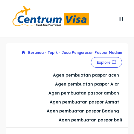
Search
Search
Cari
Cari
Explore our destinations
Explore our destinations
Beranda
Topik
Jasa Pengurusan Paspor Madiun
Explore
& Make a booking today
& Make a booking today
Agen pembuatan paspor aceh
Agen pembuatan paspor Alor
Home
Home
Agen pembuatan paspor ambon
Visa
Visa
Agen pembuatan paspor Asmat
Agen pembuatan paspor Badung
Paspor
Paspor
Agen pembuatan paspor bali
Kitas
Kitas