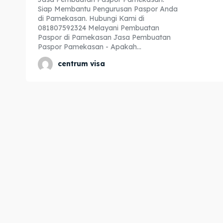
Siap Membantu Pengurusan Paspor Anda
Expl
Expl
di Pamekasan. Hubungi Kami di
081807592324 Melayani Pembuatan
& Make 
& Make 
Paspor di Pamekasan Jasa Pembuatan
Paspor Pamekasan - Apakah...
centrum visa
Home
Home
Visa
Visa
Paspo
Paspo
Kitas
Kitas
Imta
Imta
Legalis
Legalis
Aposti
Aposti