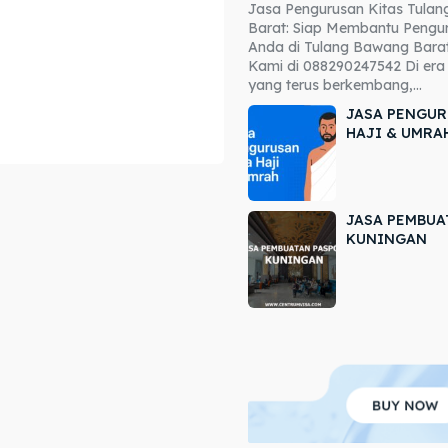
Jasa Pengurusan Kitas Tula
ore our destinations
ore our destinations
Barat: Siap Membantu Pengur
Anda di Tulang Bawang Barat
a booking today
a booking today
Kami di 088290247542 Di era 
yang terus berkembang,...
JASA PENGUR
HAJI & UMRA
JASA PEMBUA
r
r
KUNINGAN
ir
ir
lle
lle