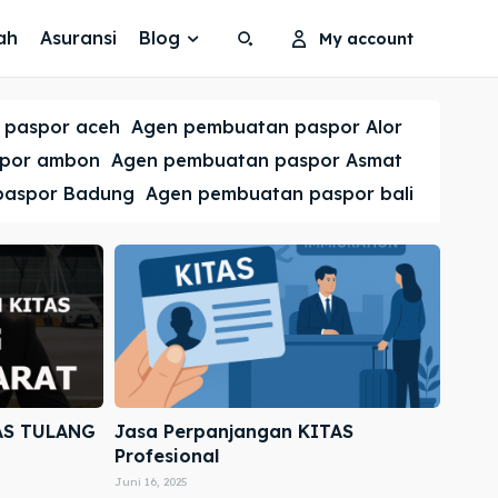
ah
Asuransi
Blog
My account
Search
Search
 paspor aceh
Agen pembuatan paspor Alor
Cari
Cari
spor ambon
Agen pembuatan paspor Asmat
paspor Badung
Agen pembuatan paspor bali
AS TULANG
Jasa Perpanjangan KITAS
Profesional
Juni 16, 2025