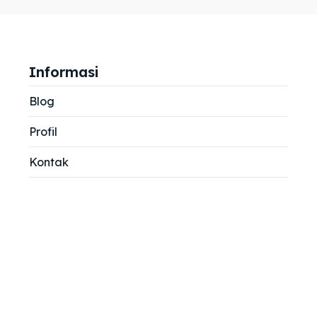
jemah
jemah
si
si
Informasi
Blog
Profil
Kontak