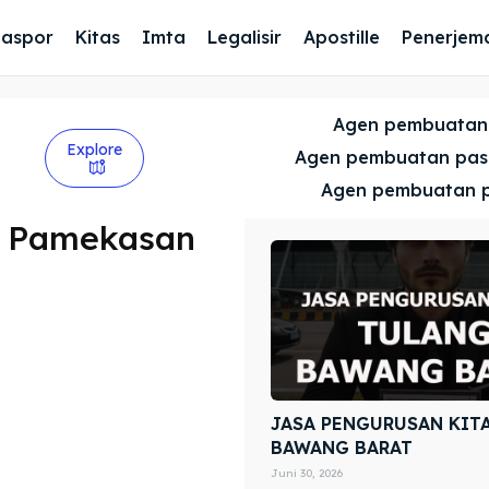
Paspor
Kitas
Imta
Legalisir
Apostille
Penerjem
Agen pembuatan
Explore
Agen pembuatan pa
Agen pembuatan 
r Pamekasan
JASA PENGURUSAN KIT
BAWANG BARAT
Juni 30, 2026