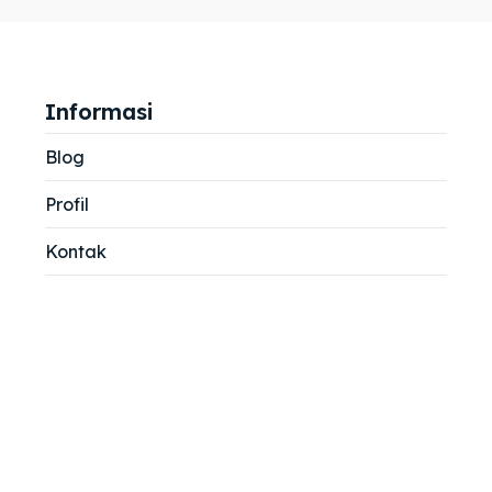
jemah
jemah
si
si
Informasi
Blog
Profil
Kontak