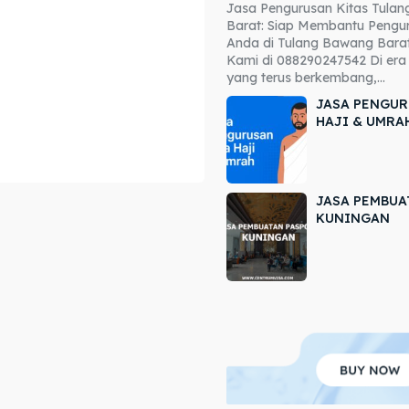
Jasa Pengurusan Kitas Tula
ore our destinations
ore our destinations
Barat: Siap Membantu Pengur
Anda di Tulang Bawang Barat
a booking today
a booking today
Kami di 088290247542 Di era 
yang terus berkembang,...
JASA PENGUR
HAJI & UMRA
JASA PEMBUA
r
r
KUNINGAN
ir
ir
lle
lle