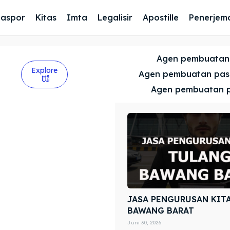
Paspor
Kitas
Imta
Legalisir
Apostille
Penerjem
Agen pembuatan
Explore
Agen pembuatan pa
Agen pembuatan 
JASA PENGURUSAN KIT
BAWANG BARAT
Juni 30, 2026