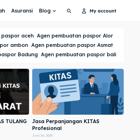
ah
Asuransi
Blog
My account
Search
Search
 paspor aceh
Agen pembuatan paspor Alor
Cari
Cari
spor ambon
Agen pembuatan paspor Asmat
paspor Badung
Agen pembuatan paspor bali
AS TULANG
Jasa Perpanjangan KITAS
Profesional
Juni 16, 2025