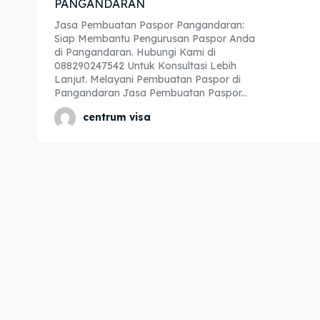
PANGANDARAN
Expl
Expl
Jasa Pembuatan Paspor Pangandaran:
Siap Membantu Pengurusan Paspor Anda
& Make 
& Make 
di Pangandaran. Hubungi Kami di
088290247542 Untuk Konsultasi Lebih
Lanjut. Melayani Pembuatan Paspor di
Pangandaran Jasa Pembuatan Paspor...
Home
Home
centrum visa
Visa
Visa
Paspo
Paspo
Kitas
Kitas
Imta
Imta
Legalis
Legalis
Aposti
Aposti