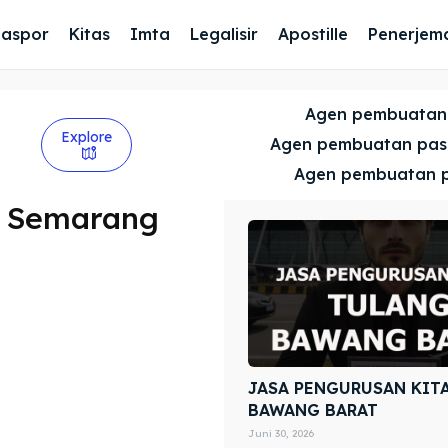
Paspor
Kitas
Imta
Legalisir
Apostille
Penerjem
Agen pembuatan
Explore
Agen pembuatan pa
Agen pembuatan 
r Semarang
JASA PENGURUSAN KIT
BAWANG BARAT
Juni 30, 2026