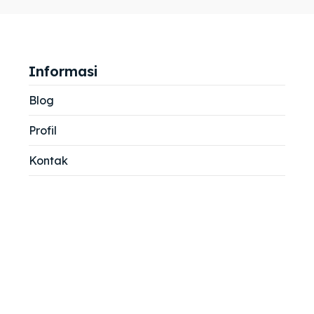
jemah
jemah
si
si
Informasi
Blog
Profil
Kontak