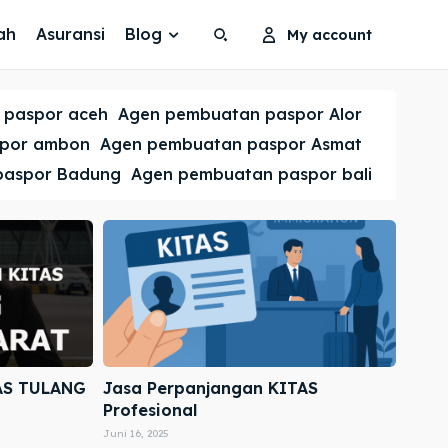
ah
Asuransi
Blog
My account
Search
Search
 paspor aceh
Agen pembuatan paspor Alor
Cari
Cari
spor ambon
Agen pembuatan paspor Asmat
paspor Badung
Agen pembuatan paspor bali
AS TULANG
Jasa Perpanjangan KITAS
Profesional
Juni 16, 2025