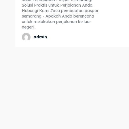
Solusi Praktis untuk Perjalanan Anda.
Expl
Expl
Hubungi Kami Jasa pembuatan paspor
semarang - Apakah Anda berencana
& Make 
& Make 
untuk melakukan perjalanan ke luar
negeri...
admin
Home
Home
Visa
Visa
Paspo
Paspo
Kitas
Kitas
Imta
Imta
Legalis
Legalis
Aposti
Aposti