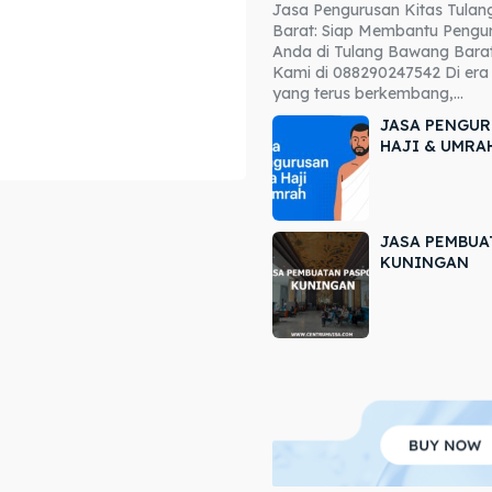
Jasa Pengurusan Kitas Tula
ore our destinations
ore our destinations
Barat: Siap Membantu Pengur
Anda di Tulang Bawang Barat
a booking today
a booking today
Kami di 088290247542 Di era 
yang terus berkembang,...
JASA PENGUR
HAJI & UMRA
JASA PEMBUA
r
r
KUNINGAN
ir
ir
lle
lle