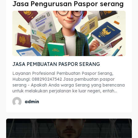
Jasa Pengurusan Paspor serang
Imta
Imta
Legalisir
Legalisir
Apostille
Apostille
Penerjemah
Penerjemah
JASA PEMBUATAN PASPOR SERANG
Asuransi
Asuransi
Layanan Profesional Pembuatan Paspor Serang,
Blog
Blog
Hubungi: 088290247542 Jasa pembuatan paspor
serang - Apakah Anda warga Serang yang berencana
untuk melakukan perjalanan ke luar negeri, entah...
admin
Cari
Cari