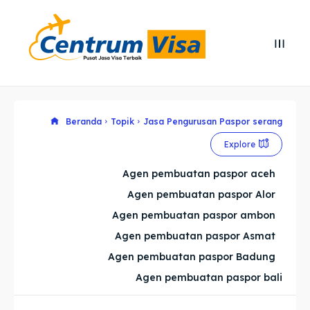
Search
Search
Cari
Cari
Explore our destinations
Explore our destinations
Beranda
Topik
Jasa Pengurusan Paspor serang
Explore
& Make a booking today
& Make a booking today
Agen pembuatan paspor aceh
Agen pembuatan paspor Alor
Home
Home
Agen pembuatan paspor ambon
Visa
Visa
Agen pembuatan paspor Asmat
Agen pembuatan paspor Badung
Paspor
Paspor
Agen pembuatan paspor bali
Kitas
Kitas