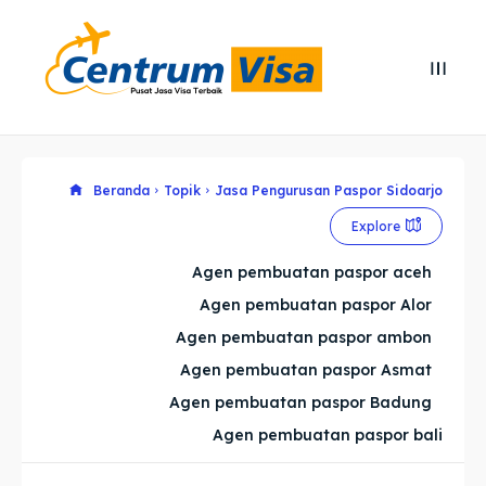
Search
Search
Cari
Cari
Explore our destinations
Explore our destinations
Beranda
Topik
Jasa Pengurusan Paspor Sidoarjo
Explore
& Make a booking today
& Make a booking today
Agen pembuatan paspor aceh
Agen pembuatan paspor Alor
Home
Home
Agen pembuatan paspor ambon
Visa
Visa
Agen pembuatan paspor Asmat
Agen pembuatan paspor Badung
Paspor
Paspor
Agen pembuatan paspor bali
Kitas
Kitas