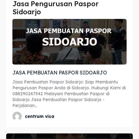
Jasa Pengurusan Paspor
Imta
Imta
Sidoarjo
Legalisir
Legalisir
Apostille
Apostille
Penerjemah
Penerjemah
Asuransi
Asuransi
JASA PEMBUATAN PASPOR SIDOARJO
Blog
Blog
Jasa Pembuatan Paspor Sidoarjo: Siap Membantu
Pengurusan Paspor Anda di Sidoarjo. Hubungi Kami di
088290247542 Melayani Pembuatan Paspor di
Sidoarjo Jasa Pembuatan Paspor Sidoarjo -
Perjalanan...
Cari
Cari
centrum visa