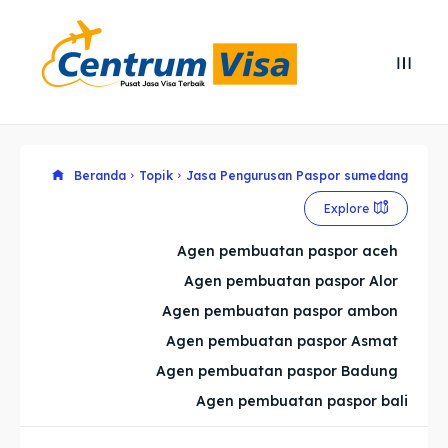
Search
Search
Cari
Cari
Explore our destinations
Explore our destinations
Beranda
Topik
Jasa Pengurusan Paspor sumedang
Explore
& Make a booking today
& Make a booking today
Agen pembuatan paspor aceh
Agen pembuatan paspor Alor
Home
Home
Agen pembuatan paspor ambon
Visa
Visa
Agen pembuatan paspor Asmat
Agen pembuatan paspor Badung
Paspor
Paspor
Agen pembuatan paspor bali
Kitas
Kitas