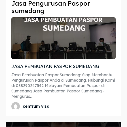
Jasa Pengurusan Paspor
Imta
Imta
sumedang
Legalisir
Legalisir
Apostille
Apostille
Penerjemah
Penerjemah
Asuransi
Asuransi
JASA PEMBUATAN PASPOR SUMEDANG
Blog
Blog
Jasa Pembuatan Paspor Sumedang: Siap Membantu
Pengurusan Paspor Anda di Sumedang. Hubungi Kami
di 088290247542 Melayani Pembuatan Paspor di
Sumedang Jasa Pembuatan Paspor Sumedang -
Mengurus...
Cari
Cari
centrum visa