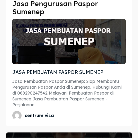
Jasa Pengurusan Paspor
Imta
Imta
Sumenep
Legalisir
Legalisir
Apostille
Apostille
Penerjemah
Penerjemah
Asuransi
Asuransi
JASA PEMBUATAN PASPOR SUMENEP
Blog
Blog
Jasa Pembuatan Paspor Sumenep: Siap Membantu
Pengurusan Paspor Anda di Sumenep. Hubungi Kami
di 088290247542 Melayani Pembuatan Paspor di
Sumenep Jasa Pembuatan Paspor Sumenep -
Perjalanan...
Cari
Cari
centrum visa