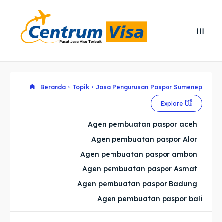
Search
Search
Cari
Cari
Explore our destinations
Explore our destinations
Beranda
Topik
Jasa Pengurusan Paspor Sumenep
Explore
& Make a booking today
& Make a booking today
Agen pembuatan paspor aceh
Agen pembuatan paspor Alor
Home
Home
Agen pembuatan paspor ambon
Visa
Visa
Agen pembuatan paspor Asmat
Agen pembuatan paspor Badung
Paspor
Paspor
Agen pembuatan paspor bali
Kitas
Kitas