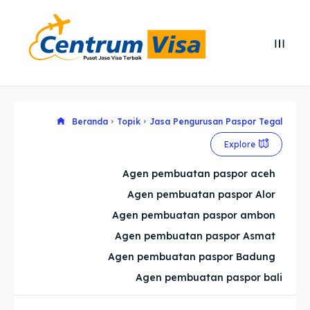
Search
Search
Cari
Cari
Explore our destinations
Explore our destinations
Beranda
Topik
Jasa Pengurusan Paspor Tegal
Explore
& Make a booking today
& Make a booking today
Agen pembuatan paspor aceh
Agen pembuatan paspor Alor
Home
Home
Agen pembuatan paspor ambon
Visa
Visa
Agen pembuatan paspor Asmat
Agen pembuatan paspor Badung
Paspor
Paspor
Agen pembuatan paspor bali
Kitas
Kitas