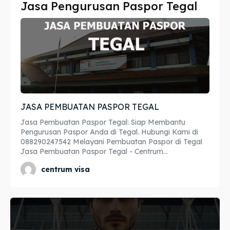
Jasa Pengurusan Paspor Tegal
Imta
Imta
Legalisir
Legalisir
Apostille
Apostille
Penerjemah
Penerjemah
JASA PEMBUATAN PASPOR TEGAL
Asuransi
Asuransi
Jasa Pembuatan Paspor Tegal: Siap Membantu
Blog
Blog
Pengurusan Paspor Anda di Tegal. Hubungi Kami di
088290247542 Melayani Pembuatan Paspor di Tegal
Jasa Pembuatan Paspor Tegal - Centrum...
centrum visa
Cari
Cari