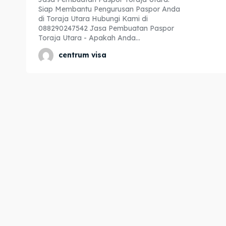
Siap Membantu Pengurusan Paspor Anda
Expl
Expl
di Toraja Utara Hubungi Kami di
088290247542 Jasa Pembuatan Paspor
& Make 
& Make 
Toraja Utara - Apakah Anda...
centrum visa
Home
Home
Visa
Visa
Paspo
Paspo
Kitas
Kitas
Imta
Imta
Legalis
Legalis
Aposti
Aposti