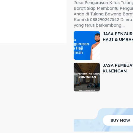
Jasa Pengurusan Kitas Tula
ore our destinations
ore our destinations
Barat: Siap Membantu Pengur
Anda di Tulang Bawang Barat
a booking today
a booking today
Kami di 088290247542 Di era 
yang terus berkembang,...
JASA PENGUR
HAJI & UMRA
JASA PEMBUA
r
r
KUNINGAN
ir
ir
lle
lle