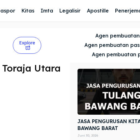
Paspor
Kitas
Imta
Legalisir
Apostille
Penerjem
Agen pembuatan
Explore
Agen pembuatan pa
Agen pembuatan 
Toraja Utara
JASA PENGURUSAN KIT
BAWANG BARAT
Juni 30, 2026