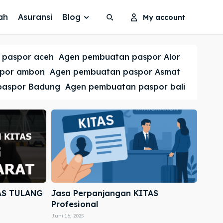
ah
Asuransi
Blog
My account
Search
Search
 paspor aceh
Agen pembuatan paspor Alor
Cari
Cari
spor ambon
Agen pembuatan paspor Asmat
paspor Badung
Agen pembuatan paspor bali
AS TULANG
Jasa Perpanjangan KITAS
Profesional
Juni 16, 2025