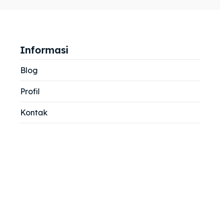
jemah
jemah
si
si
Informasi
Blog
Profil
Kontak