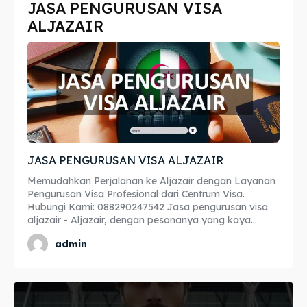
JASA PENGURUSAN VISA
Imta
Imta
ALJAZAIR
Legalisir
Legalisir
Apostille
Apostille
Penerjemah
Penerjemah
Asuransi
Asuransi
JASA PENGURUSAN VISA ALJAZAIR
Blog
Blog
Memudahkan Perjalanan ke Aljazair dengan Layanan
Pengurusan Visa Profesional dari Centrum Visa.
Hubungi Kami: 088290247542 Jasa pengurusan visa
aljazair - Aljazair, dengan pesonanya yang kaya...
Cari
Cari
admin