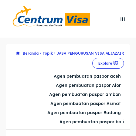
Search
Search
Cari
Cari
Explore our destinations
Explore our destinations
Beranda
Topik
JASA PENGURUSAN VISA ALJAZAIR
Explore
& Make a booking today
& Make a booking today
Agen pembuatan paspor aceh
Agen pembuatan paspor Alor
Home
Home
Agen pembuatan paspor ambon
Visa
Visa
Agen pembuatan paspor Asmat
Agen pembuatan paspor Badung
Paspor
Paspor
Agen pembuatan paspor bali
Kitas
Kitas