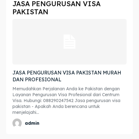
JASA PENGURUSAN VISA
Imta
Imta
PAKISTAN
Legalisir
Legalisir
Apostille
Apostille
Penerjemah
Penerjemah
Asuransi
Asuransi
JASA PENGURUSAN VISA PAKISTAN MURAH
DAN PROFESIONAL
Blog
Blog
Memudahkan Perjalanan Anda ke Pakistan dengan
Layanan Pengurusan Visa Profesional dari Centrum
Visa. Hubungi: 088290247542 Jasa pengurusan visa
Cari
Cari
pakistan - Apakah Anda berencana untuk
menjelajahi...
admin