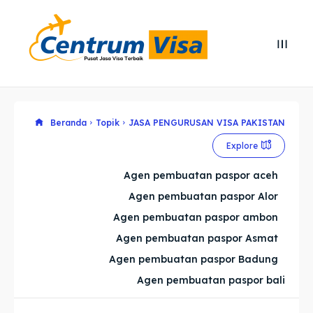
Search
Search
Cari
Cari
Explore our destinations
Explore our destinations
Beranda
Topik
JASA PENGURUSAN VISA PAKISTAN
Explore
& Make a booking today
& Make a booking today
Agen pembuatan paspor aceh
Agen pembuatan paspor Alor
Home
Home
Agen pembuatan paspor ambon
Visa
Visa
Agen pembuatan paspor Asmat
Agen pembuatan paspor Badung
Paspor
Paspor
Agen pembuatan paspor bali
Kitas
Kitas