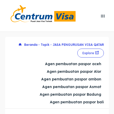
Search
Search
Cari
Cari
Explore our destinations
Explore our destinations
Beranda
Topik
JASA PENGURUSAN VISA QATAR
Explore
& Make a booking today
& Make a booking today
Agen pembuatan paspor aceh
Agen pembuatan paspor Alor
Home
Home
Agen pembuatan paspor ambon
Visa
Visa
Agen pembuatan paspor Asmat
Agen pembuatan paspor Badung
Paspor
Paspor
Agen pembuatan paspor bali
Kitas
Kitas