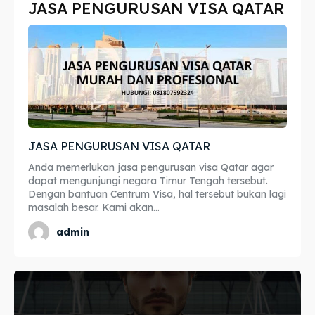
JASA PENGURUSAN VISA QATAR
Imta
Imta
Legalisir
Legalisir
Apostille
Apostille
Penerjemah
Penerjemah
JASA PENGURUSAN VISA QATAR
Asuransi
Asuransi
Anda memerlukan jasa pengurusan visa Qatar agar
Blog
Blog
dapat mengunjungi negara Timur Tengah tersebut.
Dengan bantuan Centrum Visa, hal tersebut bukan lagi
masalah besar. Kami akan...
admin
Cari
Cari