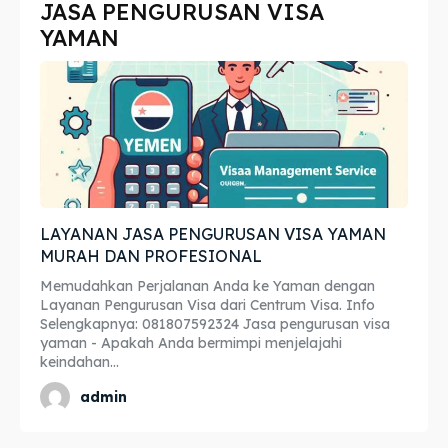
JASA PENGURUSAN VISA
Imta
Imta
YAMAN
Legalisir
Legalisir
Apostille
Apostille
Penerjemah
Penerjemah
Asuransi
Asuransi
LAYANAN JASA PENGURUSAN VISA YAMAN
MURAH DAN PROFESIONAL
Blog
Blog
Memudahkan Perjalanan Anda ke Yaman dengan
Layanan Pengurusan Visa dari Centrum Visa. Info
Selengkapnya: 081807592324 Jasa pengurusan visa
Cari
Cari
yaman - Apakah Anda bermimpi menjelajahi
keindahan...
admin