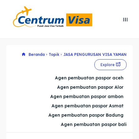
Search
Search
Cari
Cari
Explore our destinations
Explore our destinations
Beranda
Topik
JASA PENGURUSAN VISA YAMAN
Explore
& Make a booking today
& Make a booking today
Agen pembuatan paspor aceh
Agen pembuatan paspor Alor
Home
Home
Agen pembuatan paspor ambon
Visa
Visa
Agen pembuatan paspor Asmat
Agen pembuatan paspor Badung
Paspor
Paspor
Agen pembuatan paspor bali
Kitas
Kitas