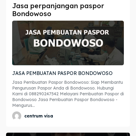
Jasa perpanjangan paspor
Imta
Imta
Bondowoso
Legalisir
Legalisir
Apostille
Apostille
Penerjemah
Penerjemah
Asuransi
Asuransi
JASA PEMBUATAN PASPOR BONDOWOSO
Blog
Blog
Jasa Pembuatan Paspor Bondowoso: Siap Membantu
Pengurusan Paspor Anda di Bondowoso. Hubungi
Kami di 088290247542 Melayani Pembuatan Paspor di
Bondowoso Jasa Pembuatan Paspor Bondowoso -
Cari
Cari
Mengurus...
centrum visa