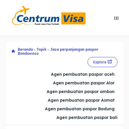
Search
Search
Cari
Cari
Beranda
Topik
Jasa perpanjangan paspor
Explore our destinations
Explore our destinations
Bondowoso
& Make a booking today
& Make a booking today
Explore
Agen pembuatan paspor aceh
Home
Home
Agen pembuatan paspor Alor
Agen pembuatan paspor ambon
Visa
Visa
Agen pembuatan paspor Asmat
Agen pembuatan paspor Badung
Paspor
Paspor
Agen pembuatan paspor bali
Kitas
Kitas