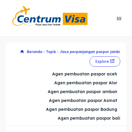
Search
Search
Cari
Cari
Explore our destinations
Explore our destinations
Beranda
Topik
Jasa perpanjangan paspor jambi
Explore
& Make a booking today
& Make a booking today
Agen pembuatan paspor aceh
Agen pembuatan paspor Alor
Home
Home
Agen pembuatan paspor ambon
Visa
Visa
Agen pembuatan paspor Asmat
Agen pembuatan paspor Badung
Paspor
Paspor
Agen pembuatan paspor bali
Kitas
Kitas