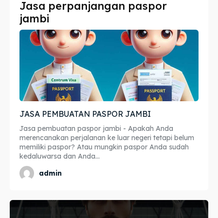
Jasa perpanjangan paspor
Imta
Imta
jambi
Legalisir
Legalisir
Apostille
Apostille
Penerjemah
Penerjemah
Asuransi
Asuransi
JASA PEMBUATAN PASPOR JAMBI
Blog
Blog
Jasa pembuatan paspor jambi - Apakah Anda
merencanakan perjalanan ke luar negeri tetapi belum
memiliki paspor? Atau mungkin paspor Anda sudah
kedaluwarsa dan Anda...
Cari
Cari
admin