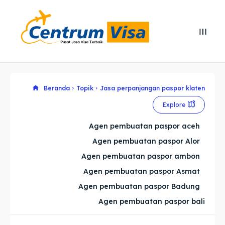
Search
Search
Cari
Cari
Explore our destinations
Explore our destinations
Beranda
Topik
Jasa perpanjangan paspor klaten
Explore
& Make a booking today
& Make a booking today
Agen pembuatan paspor aceh
Agen pembuatan paspor Alor
Home
Home
Agen pembuatan paspor ambon
Visa
Visa
Agen pembuatan paspor Asmat
Agen pembuatan paspor Badung
Paspor
Paspor
Agen pembuatan paspor bali
Kitas
Kitas