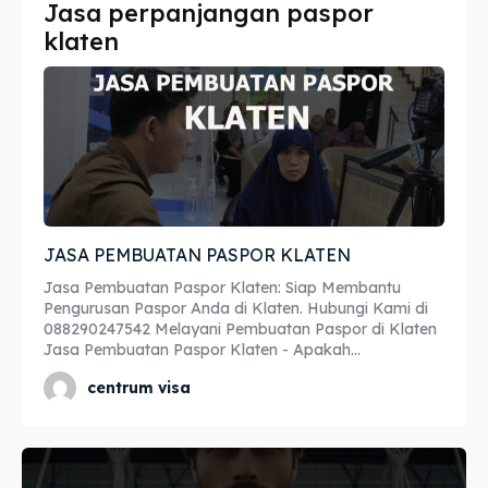
Jasa perpanjangan paspor
Imta
Imta
klaten
Legalisir
Legalisir
Apostille
Apostille
Penerjemah
Penerjemah
Asuransi
Asuransi
JASA PEMBUATAN PASPOR KLATEN
Blog
Blog
Jasa Pembuatan Paspor Klaten: Siap Membantu
Pengurusan Paspor Anda di Klaten. Hubungi Kami di
088290247542 Melayani Pembuatan Paspor di Klaten
Jasa Pembuatan Paspor Klaten - Apakah...
Cari
Cari
centrum visa