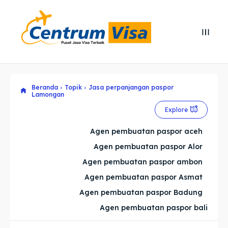
Search
Search
Cari
Cari
Beranda
Topik
Jasa perpanjangan paspor
Explore our destinations
Explore our destinations
Lamongan
& Make a booking today
& Make a booking today
Explore
Agen pembuatan paspor aceh
Home
Home
Agen pembuatan paspor Alor
Agen pembuatan paspor ambon
Visa
Visa
Agen pembuatan paspor Asmat
Agen pembuatan paspor Badung
Paspor
Paspor
Agen pembuatan paspor bali
Kitas
Kitas