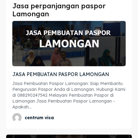
Jasa perpanjangan paspor
Imta
Imta
Lamongan
Legalisir
Legalisir
Apostille
Apostille
Penerjemah
Penerjemah
Asuransi
Asuransi
JASA PEMBUATAN PASPOR LAMONGAN
Blog
Blog
Jasa Pembuatan Paspor Lamongan: Siap Membantu
Pengurusan Paspor Anda di Lamongan. Hubungi Kami
di 088290247542 Melayani Pembuatan Paspor di
Lamongan Jasa Pembuatan Paspor Lamongan -
Cari
Cari
Apakah...
centrum visa