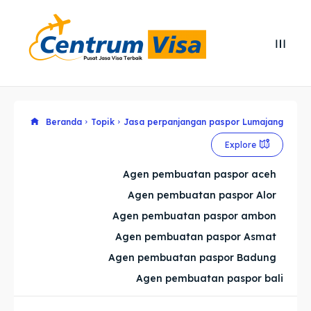
Search
Search
Cari
Cari
Explore our destinations
Explore our destinations
Beranda
Topik
Jasa perpanjangan paspor Lumajang
Explore
& Make a booking today
& Make a booking today
Agen pembuatan paspor aceh
Agen pembuatan paspor Alor
Home
Home
Agen pembuatan paspor ambon
Visa
Visa
Agen pembuatan paspor Asmat
Agen pembuatan paspor Badung
Paspor
Paspor
Agen pembuatan paspor bali
Kitas
Kitas