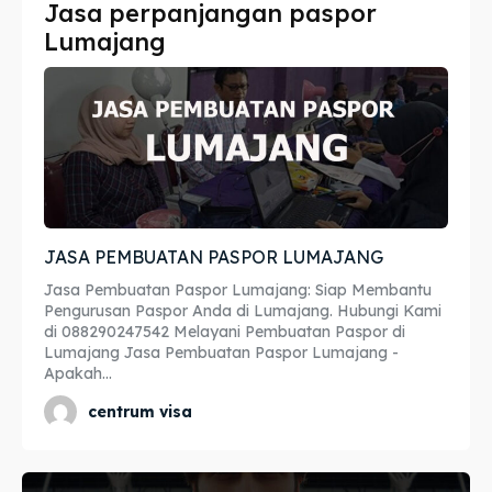
Jasa perpanjangan paspor
Imta
Imta
Lumajang
Legalisir
Legalisir
Apostille
Apostille
Penerjemah
Penerjemah
Asuransi
Asuransi
JASA PEMBUATAN PASPOR LUMAJANG
Blog
Blog
Jasa Pembuatan Paspor Lumajang: Siap Membantu
Pengurusan Paspor Anda di Lumajang. Hubungi Kami
di 088290247542 Melayani Pembuatan Paspor di
Lumajang Jasa Pembuatan Paspor Lumajang -
Apakah...
Cari
Cari
centrum visa