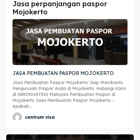
Jasa perpanjangan paspor
Imta
Imta
Mojokerto
Legalisir
Legalisir
Apostille
Apostille
Penerjemah
Penerjemah
Asuransi
Asuransi
JASA PEMBUATAN PASPOR MOJOKERTO
Blog
Blog
Jasa Pembuatan Paspor Mojokerto: Siap Membantu
Pengurusan Paspor Anda di Mojokerto. Hubungi Kami
di 088290247542 Melayani Pembuatan Paspor di
Mojokerto Jasa Pembuatan Paspor Mojokerto -
Apakah...
Cari
Cari
centrum visa