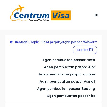
Search
Search
Cari
Cari
Explore our destinations
Explore our destinations
Beranda
Topik
Jasa perpanjangan paspor Mojokerto
Explore
& Make a booking today
& Make a booking today
Agen pembuatan paspor aceh
Agen pembuatan paspor Alor
Home
Home
Agen pembuatan paspor ambon
Visa
Visa
Agen pembuatan paspor Asmat
Agen pembuatan paspor Badung
Paspor
Paspor
Agen pembuatan paspor bali
Kitas
Kitas