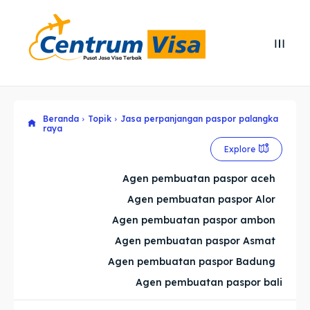
Search
Search
Cari
Cari
Beranda
Topik
Jasa perpanjangan paspor palangka
Explore our destinations
Explore our destinations
raya
& Make a booking today
& Make a booking today
Explore
Agen pembuatan paspor aceh
Home
Home
Agen pembuatan paspor Alor
Agen pembuatan paspor ambon
Visa
Visa
Agen pembuatan paspor Asmat
Agen pembuatan paspor Badung
Paspor
Paspor
Agen pembuatan paspor bali
Kitas
Kitas