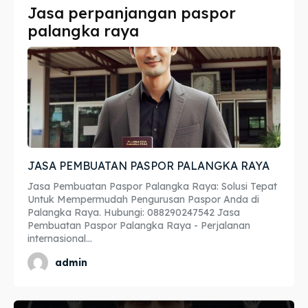
Jasa perpanjangan paspor
Imta
Imta
palangka raya
Legalisir
Legalisir
Apostille
Apostille
Penerjemah
Penerjemah
Asuransi
Asuransi
JASA PEMBUATAN PASPOR PALANGKA RAYA
Blog
Blog
Jasa Pembuatan Paspor Palangka Raya: Solusi Tepat
Untuk Mempermudah Pengurusan Paspor Anda di
Palangka Raya. Hubungi: 088290247542 Jasa
Pembuatan Paspor Palangka Raya - Perjalanan
Cari
Cari
internasional...
admin