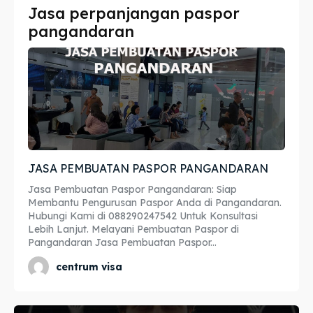
Jasa perpanjangan paspor
Imta
Imta
pangandaran
Legalisir
Legalisir
Apostille
Apostille
Penerjemah
Penerjemah
Asuransi
Asuransi
JASA PEMBUATAN PASPOR PANGANDARAN
Blog
Blog
Jasa Pembuatan Paspor Pangandaran: Siap
Membantu Pengurusan Paspor Anda di Pangandaran.
Hubungi Kami di 088290247542 Untuk Konsultasi
Lebih Lanjut. Melayani Pembuatan Paspor di
Cari
Cari
Pangandaran Jasa Pembuatan Paspor...
centrum visa