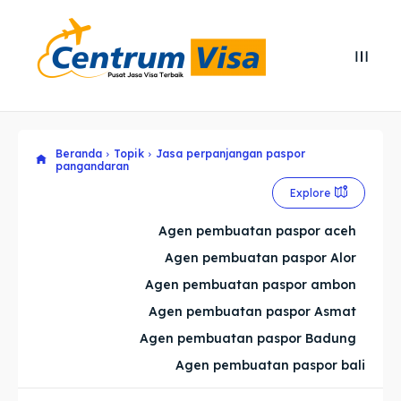
Search
Search
Cari
Cari
Beranda
Topik
Jasa perpanjangan paspor
Explore our destinations
Explore our destinations
pangandaran
& Make a booking today
& Make a booking today
Explore
Agen pembuatan paspor aceh
Home
Home
Agen pembuatan paspor Alor
Agen pembuatan paspor ambon
Visa
Visa
Agen pembuatan paspor Asmat
Agen pembuatan paspor Badung
Paspor
Paspor
Agen pembuatan paspor bali
Kitas
Kitas