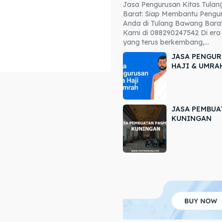
Jasa Pengurusan Kitas Tula
ore our destinations
ore our destinations
Barat: Siap Membantu Pengur
Anda di Tulang Bawang Barat
a booking today
a booking today
Kami di 088290247542 Di era 
yang terus berkembang,...
JASA PENGUR
HAJI & UMRA
JASA PEMBUA
r
r
KUNINGAN
ir
ir
lle
lle