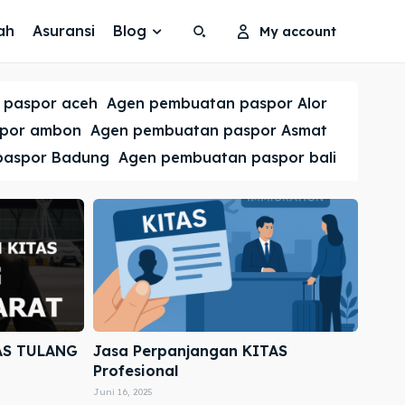
ah
Asuransi
Blog
My account
Search
Search
 paspor aceh
Agen pembuatan paspor Alor
Cari
Cari
spor ambon
Agen pembuatan paspor Asmat
paspor Badung
Agen pembuatan paspor bali
AS TULANG
Jasa Perpanjangan KITAS
Profesional
Juni 16, 2025