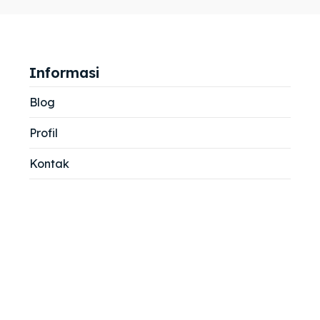
jemah
jemah
si
si
Informasi
Blog
Profil
Kontak