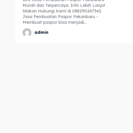
Murah dan Terpercaya. Info Lebih Lanjut
Expl
Expl
Silakan Hubungi Kami di 088290247542
Jasa Pembuatan Paspor Pekanbaru -
& Make 
& Make 
Membuat paspor bisa menjadi...
admin
Home
Home
Visa
Visa
Paspo
Paspo
Kitas
Kitas
Imta
Imta
Legalis
Legalis
Aposti
Aposti