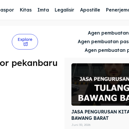
Paspor
Kitas
Imta
Legalisir
Apostille
Penerjem
Agen pembuatan
Explore
Agen pembuatan pa
Agen pembuatan 
or pekanbaru
JASA PENGURUSAN KIT
BAWANG BARAT
Juni 30, 2026