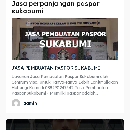
Jasa perpanjangan paspor
Imta
Imta
sukabumi
Legalisir
Legalisir
Apostille
Apostille
Penerjemah
Penerjemah
Asuransi
Asuransi
JASA PEMBUATAN PASPOR SUKABUMI
Blog
Blog
Layanan Jasa Pembuatan Paspor Sukabumi oleh
Centrum Visa. Untuk Tanya-tanya Lebih Lanjut Silakan
Hubungi Kami di 088290247542 Jasa Pembuatan
Paspor Sukabumi - Memiliki paspor adalah...
Cari
Cari
admin