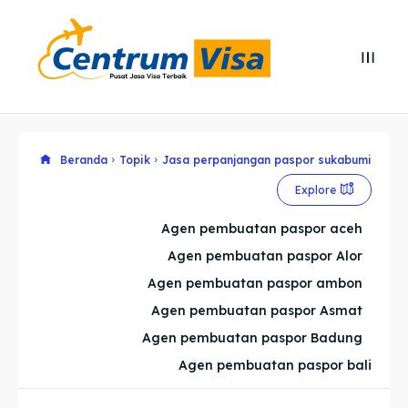
Search
Search
Cari
Cari
Explore our destinations
Explore our destinations
Beranda
Topik
Jasa perpanjangan paspor sukabumi
Explore
& Make a booking today
& Make a booking today
Agen pembuatan paspor aceh
Agen pembuatan paspor Alor
Home
Home
Agen pembuatan paspor ambon
Visa
Visa
Agen pembuatan paspor Asmat
Agen pembuatan paspor Badung
Paspor
Paspor
Agen pembuatan paspor bali
Kitas
Kitas