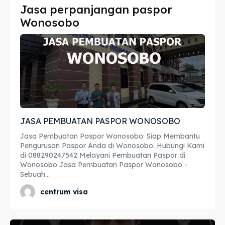
Jasa perpanjangan paspor
Imta
Imta
Wonosobo
Legalisir
Legalisir
Apostille
Apostille
Penerjemah
Penerjemah
Asuransi
Asuransi
JASA PEMBUATAN PASPOR WONOSOBO
Blog
Blog
Jasa Pembuatan Paspor Wonosobo: Siap Membantu
Pengurusan Paspor Anda di Wonosobo. Hubungi Kami
di 088290247542 Melayani Pembuatan Paspor di
Wonosobo Jasa Pembuatan Paspor Wonosobo -
Cari
Cari
Sebuah...
centrum visa