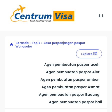
Search
Search
Cari
Cari
Beranda
Topik
Jasa perpanjangan paspor
Explore our destinations
Explore our destinations
Wonosobo
& Make a booking today
& Make a booking today
Explore
Agen pembuatan paspor aceh
Home
Home
Agen pembuatan paspor Alor
Agen pembuatan paspor ambon
Visa
Visa
Agen pembuatan paspor Asmat
Agen pembuatan paspor Badung
Paspor
Paspor
Agen pembuatan paspor bali
Kitas
Kitas