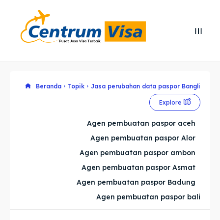
Search
Search
Cari
Cari
Explore our destinations
Explore our destinations
Beranda
Topik
Jasa perubahan data paspor Bangli
Explore
& Make a booking today
& Make a booking today
Agen pembuatan paspor aceh
Agen pembuatan paspor Alor
Home
Home
Agen pembuatan paspor ambon
Visa
Visa
Agen pembuatan paspor Asmat
Agen pembuatan paspor Badung
Paspor
Paspor
Agen pembuatan paspor bali
Kitas
Kitas