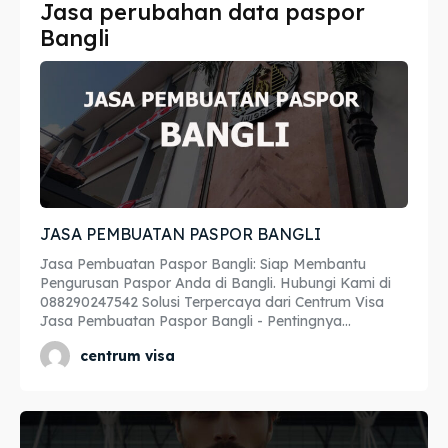
Jasa perubahan data paspor
Imta
Imta
Bangli
Legalisir
Legalisir
Apostille
Apostille
Penerjemah
Penerjemah
Asuransi
Asuransi
JASA PEMBUATAN PASPOR BANGLI
Blog
Blog
Jasa Pembuatan Paspor Bangli: Siap Membantu
Pengurusan Paspor Anda di Bangli. Hubungi Kami di
088290247542 Solusi Terpercaya dari Centrum Visa
Jasa Pembuatan Paspor Bangli - Pentingnya...
Cari
Cari
centrum visa