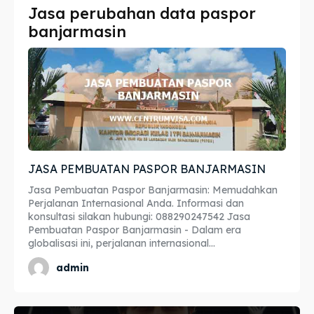
Jasa perubahan data paspor
Imta
Imta
banjarmasin
Legalisir
Legalisir
Apostille
Apostille
Penerjemah
Penerjemah
Asuransi
Asuransi
JASA PEMBUATAN PASPOR BANJARMASIN
Blog
Blog
Jasa Pembuatan Paspor Banjarmasin: Memudahkan
Perjalanan Internasional Anda. Informasi dan
konsultasi silakan hubungi: 088290247542 Jasa
Pembuatan Paspor Banjarmasin - Dalam era
Cari
Cari
globalisasi ini, perjalanan internasional...
admin