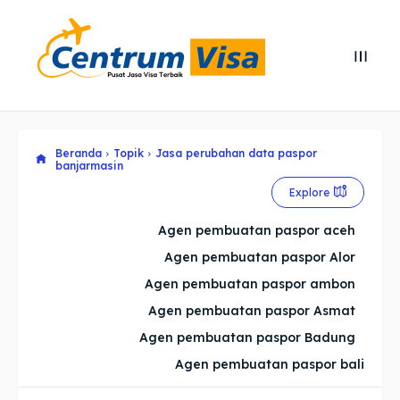
Search
Search
Cari
Cari
Beranda
Topik
Jasa perubahan data paspor
Explore our destinations
Explore our destinations
banjarmasin
& Make a booking today
& Make a booking today
Explore
Agen pembuatan paspor aceh
Home
Home
Agen pembuatan paspor Alor
Agen pembuatan paspor ambon
Visa
Visa
Agen pembuatan paspor Asmat
Agen pembuatan paspor Badung
Paspor
Paspor
Agen pembuatan paspor bali
Kitas
Kitas