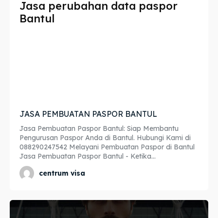
Jasa perubahan data paspor
Imta
Imta
Bantul
Legalisir
Legalisir
Apostille
Apostille
Penerjemah
Penerjemah
Asuransi
Asuransi
JASA PEMBUATAN PASPOR BANTUL
Blog
Blog
Jasa Pembuatan Paspor Bantul: Siap Membantu
Pengurusan Paspor Anda di Bantul. Hubungi Kami di
088290247542 Melayani Pembuatan Paspor di Bantul
Jasa Pembuatan Paspor Bantul - Ketika...
Cari
Cari
centrum visa