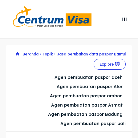
Search
Search
Cari
Cari
Explore our destinations
Explore our destinations
Beranda
Topik
Jasa perubahan data paspor Bantul
Explore
& Make a booking today
& Make a booking today
Agen pembuatan paspor aceh
Agen pembuatan paspor Alor
Home
Home
Agen pembuatan paspor ambon
Visa
Visa
Agen pembuatan paspor Asmat
Agen pembuatan paspor Badung
Paspor
Paspor
Agen pembuatan paspor bali
Kitas
Kitas