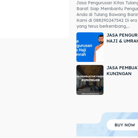
Jasa Pengurusan Kitas Tula
ore our destinations
ore our destinations
Barat: Siap Membantu Pengur
Anda di Tulang Bawang Barat
a booking today
a booking today
Kami di 088290247542 Di era 
yang terus berkembang,...
JASA PENGUR
HAJI & UMRA
JASA PEMBUA
r
r
KUNINGAN
ir
ir
lle
lle