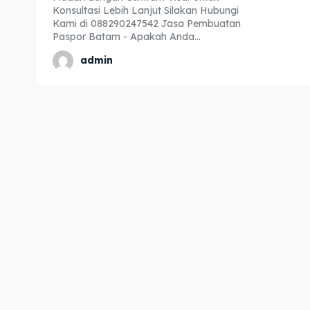
Konsultasi Lebih Lanjut Silakan Hubungi
Expl
Expl
Kami di 088290247542 Jasa Pembuatan
Paspor Batam - Apakah Anda...
& Make 
& Make 
admin
Home
Home
Visa
Visa
Paspo
Paspo
Kitas
Kitas
Imta
Imta
Legalis
Legalis
Aposti
Aposti