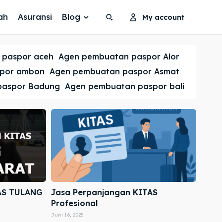
ah
Asuransi
Blog
My account
Search
Search
 paspor aceh
Agen pembuatan paspor Alor
Cari
Cari
spor ambon
Agen pembuatan paspor Asmat
paspor Badung
Agen pembuatan paspor bali
AS TULANG
Jasa Perpanjangan KITAS
Profesional
Juni 16, 2025