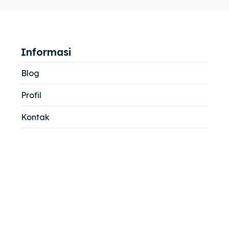
jemah
jemah
si
si
Informasi
Blog
Profil
Kontak