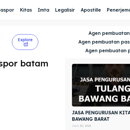
Paspor
Kitas
Imta
Legalisir
Apostille
Penerjem
Agen pembuatan
Explore
Agen pembuatan pa
Agen pembuatan 
spor batam
JASA PENGURUSAN KIT
BAWANG BARAT
Juni 30, 2026