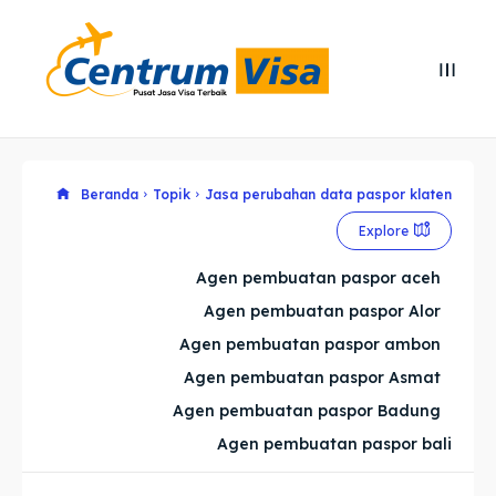
Search
Search
Cari
Cari
Explore our destinations
Explore our destinations
Beranda
Topik
Jasa perubahan data paspor klaten
Explore
& Make a booking today
& Make a booking today
Agen pembuatan paspor aceh
Agen pembuatan paspor Alor
Home
Home
Agen pembuatan paspor ambon
Visa
Visa
Agen pembuatan paspor Asmat
Agen pembuatan paspor Badung
Paspor
Paspor
Agen pembuatan paspor bali
Kitas
Kitas