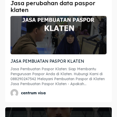
Jasa perubahan data paspor
Imta
Imta
klaten
Legalisir
Legalisir
Apostille
Apostille
Penerjemah
Penerjemah
Asuransi
Asuransi
JASA PEMBUATAN PASPOR KLATEN
Blog
Blog
Jasa Pembuatan Paspor Klaten: Siap Membantu
Pengurusan Paspor Anda di Klaten. Hubungi Kami di
088290247542 Melayani Pembuatan Paspor di Klaten
Jasa Pembuatan Paspor Klaten - Apakah...
Cari
Cari
centrum visa