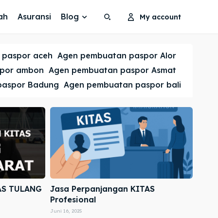
ah
Asuransi
Blog
My account
Search
Search
 paspor aceh
Agen pembuatan paspor Alor
Cari
Cari
spor ambon
Agen pembuatan paspor Asmat
paspor Badung
Agen pembuatan paspor bali
AS TULANG
Jasa Perpanjangan KITAS
Profesional
Juni 16, 2025