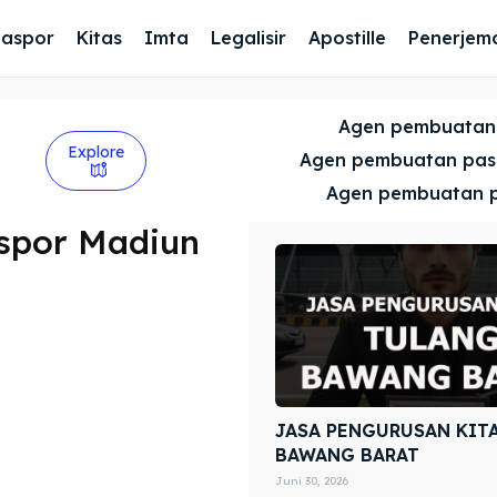
Paspor
Kitas
Imta
Legalisir
Apostille
Penerjem
Agen pembuatan
Explore
Agen pembuatan pa
Agen pembuatan 
spor Madiun
JASA PENGURUSAN KIT
BAWANG BARAT
Juni 30, 2026