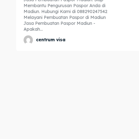
Membantu Pengurusan Paspor Anda di
Expl
Expl
Madiun. Hubungi Kami di 088290247542
Melayani Pembuatan Paspor di Madiun
& Make 
& Make 
Jasa Pembuatan Paspor Madiun -
Apakah...
centrum visa
Home
Home
Visa
Visa
Paspo
Paspo
Kitas
Kitas
Imta
Imta
Legalis
Legalis
Aposti
Aposti