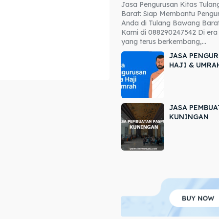
Jasa Pengurusan Kitas Tula
ore our destinations
ore our destinations
Barat: Siap Membantu Pengur
Anda di Tulang Bawang Barat
a booking today
a booking today
Kami di 088290247542 Di era 
yang terus berkembang,...
JASA PENGUR
HAJI & UMRA
JASA PEMBUA
r
r
KUNINGAN
ir
ir
lle
lle