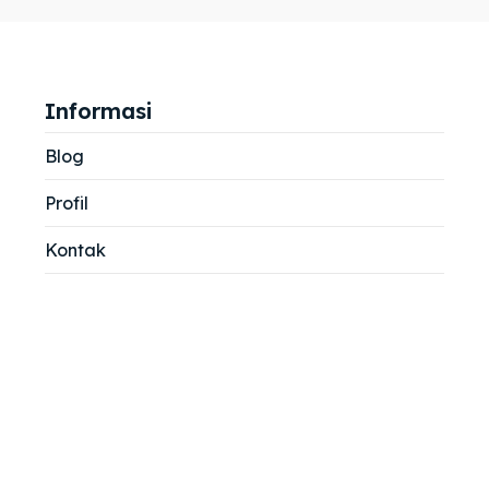
jemah
jemah
si
si
Informasi
Blog
Profil
Kontak