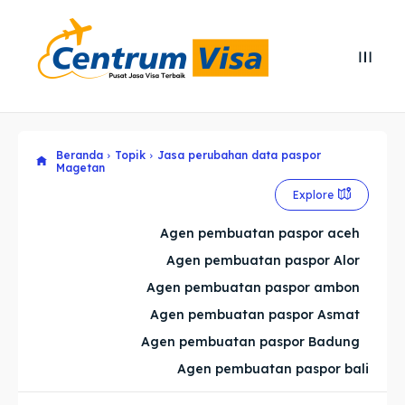
Search
Search
Cari
Cari
Beranda
Topik
Jasa perubahan data paspor
Explore our destinations
Explore our destinations
Magetan
& Make a booking today
& Make a booking today
Explore
Agen pembuatan paspor aceh
Home
Home
Agen pembuatan paspor Alor
Agen pembuatan paspor ambon
Visa
Visa
Agen pembuatan paspor Asmat
Agen pembuatan paspor Badung
Paspor
Paspor
Agen pembuatan paspor bali
Kitas
Kitas