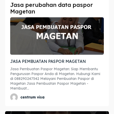
Jasa perubahan data paspor
Imta
Imta
Magetan
Legalisir
Legalisir
Apostille
Apostille
Penerjemah
Penerjemah
Asuransi
Asuransi
JASA PEMBUATAN PASPOR MAGETAN
Blog
Blog
Jasa Pembuatan Paspor Magetan: Siap Membantu
Pengurusan Paspor Anda di Magetan. Hubungi Kami
di 088290247542 Melayani Pembuatan Paspor di
Magetan Jasa Pembuatan Paspor Magetan -
Cari
Cari
Membuat...
centrum visa