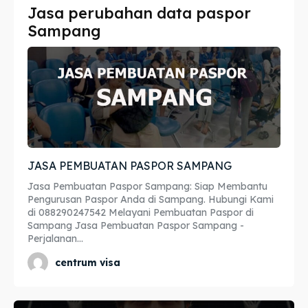
Jasa perubahan data paspor
Imta
Imta
Sampang
Legalisir
Legalisir
Apostille
Apostille
Penerjemah
Penerjemah
Asuransi
Asuransi
JASA PEMBUATAN PASPOR SAMPANG
Blog
Blog
Jasa Pembuatan Paspor Sampang: Siap Membantu
Pengurusan Paspor Anda di Sampang. Hubungi Kami
di 088290247542 Melayani Pembuatan Paspor di
Sampang Jasa Pembuatan Paspor Sampang -
Cari
Cari
Perjalanan...
centrum visa