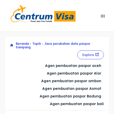
Search
Search
Cari
Cari
Beranda
Topik
Jasa perubahan data paspor
Explore our destinations
Explore our destinations
Sampang
& Make a booking today
& Make a booking today
Explore
Agen pembuatan paspor aceh
Home
Home
Agen pembuatan paspor Alor
Agen pembuatan paspor ambon
Visa
Visa
Agen pembuatan paspor Asmat
Agen pembuatan paspor Badung
Paspor
Paspor
Agen pembuatan paspor bali
Kitas
Kitas