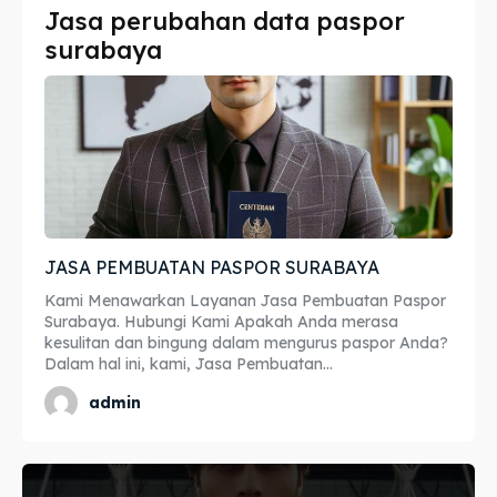
Jasa perubahan data paspor
Imta
Imta
surabaya
Legalisir
Legalisir
Apostille
Apostille
Penerjemah
Penerjemah
Asuransi
Asuransi
JASA PEMBUATAN PASPOR SURABAYA
Blog
Blog
Kami Menawarkan Layanan Jasa Pembuatan Paspor
Surabaya. Hubungi Kami Apakah Anda merasa
kesulitan dan bingung dalam mengurus paspor Anda?
Dalam hal ini, kami, Jasa Pembuatan...
Cari
Cari
admin