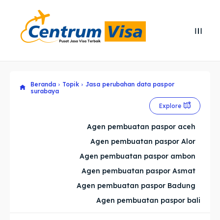
Search
Search
Cari
Cari
Beranda
Topik
Jasa perubahan data paspor
Explore our destinations
Explore our destinations
surabaya
& Make a booking today
& Make a booking today
Explore
Agen pembuatan paspor aceh
Home
Home
Agen pembuatan paspor Alor
Agen pembuatan paspor ambon
Visa
Visa
Agen pembuatan paspor Asmat
Paspor
Paspor
Agen pembuatan paspor Badung
Agen pembuatan paspor bali
Kitas
Kitas