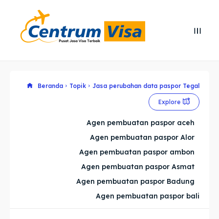
Search
Search
Cari
Cari
Explore our destinations
Explore our destinations
Beranda
Topik
Jasa perubahan data paspor Tegal
Explore
& Make a booking today
& Make a booking today
Agen pembuatan paspor aceh
Agen pembuatan paspor Alor
Home
Home
Agen pembuatan paspor ambon
Visa
Visa
Agen pembuatan paspor Asmat
Agen pembuatan paspor Badung
Paspor
Paspor
Agen pembuatan paspor bali
Kitas
Kitas