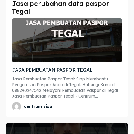
Jasa perubahan data paspor
Imta
Imta
Tegal
Legalisir
Legalisir
Apostille
Apostille
Penerjemah
Penerjemah
Asuransi
Asuransi
JASA PEMBUATAN PASPOR TEGAL
Blog
Blog
Jasa Pembuatan Paspor Tegal: Siap Membantu
Pengurusan Paspor Anda di Tegal. Hubungi Kami di
088290247542 Melayani Pembuatan Paspor di Tegal
Jasa Pembuatan Paspor Tegal - Centrum...
Cari
Cari
centrum visa