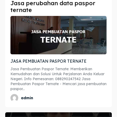
Jasa perubahan data paspor
Imta
Imta
ternate
Legalisir
Legalisir
Apostille
Apostille
Penerjemah
Penerjemah
Asuransi
Asuransi
JASA PEMBUATAN PASPOR TERNATE
Blog
Blog
Jasa Pembuatan Paspor Ternate: Memberikan
Kemudahan dan Solusi Untuk Perjalanan Anda Keluar
Negeri. Info Pemesanan: 088290247542 Jasa
Pembuatan Paspor Ternate - Mencari jasa pembuatan
paspor...
Cari
Cari
admin