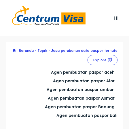
Search
Search
Cari
Cari
Explore our destinations
Explore our destinations
Beranda
Topik
Jasa perubahan data paspor ternate
Explore
& Make a booking today
& Make a booking today
Agen pembuatan paspor aceh
Agen pembuatan paspor Alor
Home
Home
Agen pembuatan paspor ambon
Visa
Visa
Agen pembuatan paspor Asmat
Agen pembuatan paspor Badung
Paspor
Paspor
Agen pembuatan paspor bali
Kitas
Kitas