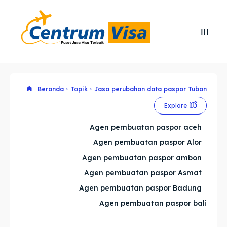
Search
Search
Cari
Cari
Explore our destinations
Explore our destinations
Beranda
Topik
Jasa perubahan data paspor Tuban
Explore
& Make a booking today
& Make a booking today
Agen pembuatan paspor aceh
Agen pembuatan paspor Alor
Home
Home
Agen pembuatan paspor ambon
Visa
Visa
Agen pembuatan paspor Asmat
Agen pembuatan paspor Badung
Paspor
Paspor
Agen pembuatan paspor bali
Kitas
Kitas