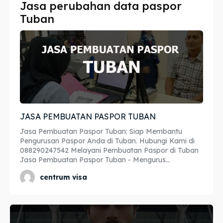
Jasa perubahan data paspor
Imta
Imta
Tuban
Legalisir
Legalisir
Apostille
Apostille
Penerjemah
Penerjemah
Asuransi
Asuransi
JASA PEMBUATAN PASPOR TUBAN
Blog
Blog
Jasa Pembuatan Paspor Tuban: Siap Membantu
Pengurusan Paspor Anda di Tuban. Hubungi Kami di
088290247542 Melayani Pembuatan Paspor di Tuban
Jasa Pembuatan Paspor Tuban - Mengurus...
Cari
Cari
centrum visa