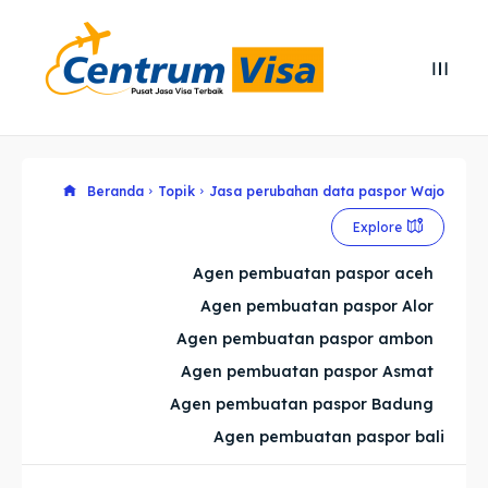
Search
Search
Cari
Cari
Explore our destinations
Explore our destinations
Beranda
Topik
Jasa perubahan data paspor Wajo
Explore
& Make a booking today
& Make a booking today
Agen pembuatan paspor aceh
Agen pembuatan paspor Alor
Home
Home
Agen pembuatan paspor ambon
Visa
Visa
Agen pembuatan paspor Asmat
Agen pembuatan paspor Badung
Paspor
Paspor
Agen pembuatan paspor bali
Kitas
Kitas