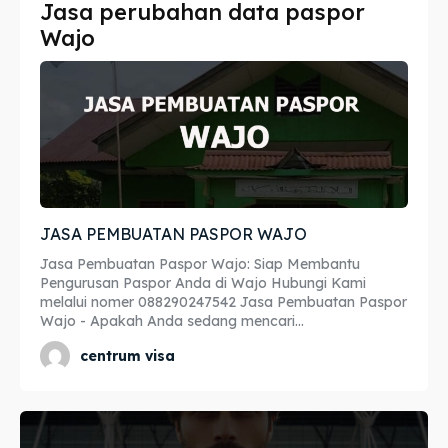
Jasa perubahan data paspor
Imta
Imta
Wajo
Legalisir
Legalisir
Apostille
Apostille
Penerjemah
Penerjemah
Asuransi
Asuransi
JASA PEMBUATAN PASPOR WAJO
Blog
Blog
Jasa Pembuatan Paspor Wajo: Siap Membantu
Pengurusan Paspor Anda di Wajo Hubungi Kami
melalui nomer 088290247542 Jasa Pembuatan Paspor
Wajo - Apakah Anda sedang mencari...
Cari
Cari
centrum visa