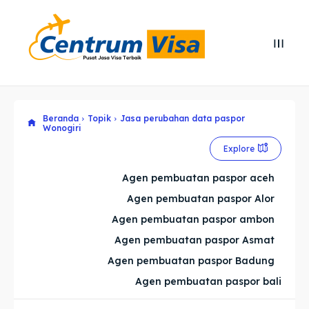
Search
Search
Cari
Cari
Beranda
Topik
Jasa perubahan data paspor
Explore our destinations
Explore our destinations
Wonogiri
& Make a booking today
& Make a booking today
Explore
Agen pembuatan paspor aceh
Home
Home
Agen pembuatan paspor Alor
Agen pembuatan paspor ambon
Visa
Visa
Agen pembuatan paspor Asmat
Agen pembuatan paspor Badung
Paspor
Paspor
Agen pembuatan paspor bali
Kitas
Kitas