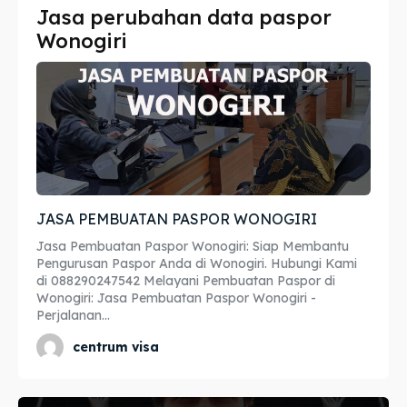
Jasa perubahan data paspor
Imta
Imta
Wonogiri
Legalisir
Legalisir
Apostille
Apostille
Penerjemah
Penerjemah
Asuransi
Asuransi
JASA PEMBUATAN PASPOR WONOGIRI
Blog
Blog
Jasa Pembuatan Paspor Wonogiri: Siap Membantu
Pengurusan Paspor Anda di Wonogiri. Hubungi Kami
di 088290247542 Melayani Pembuatan Paspor di
Wonogiri: Jasa Pembuatan Paspor Wonogiri -
Cari
Cari
Perjalanan...
centrum visa