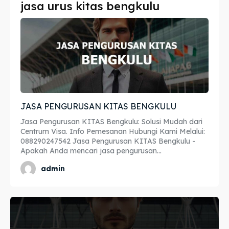
jasa urus kitas bengkulu
Imta
Imta
Legalisir
Legalisir
Apostille
Apostille
Penerjemah
Penerjemah
JASA PENGURUSAN KITAS BENGKULU
Asuransi
Asuransi
Jasa Pengurusan KITAS Bengkulu: Solusi Mudah dari
Blog
Blog
Centrum Visa. Info Pemesanan Hubungi Kami Melalui:
088290247542 Jasa Pengurusan KITAS Bengkulu -
Apakah Anda mencari jasa pengurusan...
admin
Cari
Cari