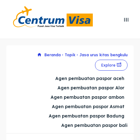
Search
Search
Cari
Cari
Explore our destinations
Explore our destinations
Beranda
Topik
Jasa urus kitas bengkulu
Explore
& Make a booking today
& Make a booking today
Agen pembuatan paspor aceh
Agen pembuatan paspor Alor
Home
Home
Agen pembuatan paspor ambon
Visa
Visa
Agen pembuatan paspor Asmat
Agen pembuatan paspor Badung
Paspor
Paspor
Agen pembuatan paspor bali
Kitas
Kitas