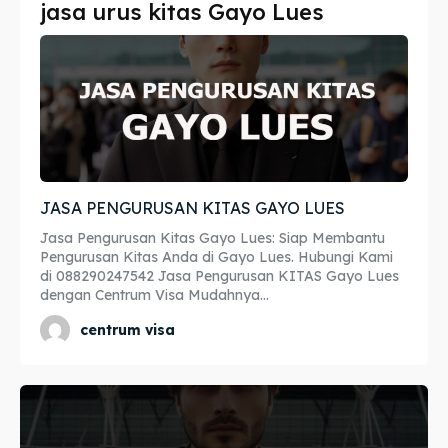
jasa urus kitas Gayo Lues
Imta
Imta
Legalisir
Legalisir
Apostille
Apostille
Penerjemah
Penerjemah
JASA PENGURUSAN KITAS GAYO LUES
Asuransi
Asuransi
Jasa Pengurusan Kitas Gayo Lues: Siap Membantu
Blog
Blog
Pengurusan Kitas Anda di Gayo Lues. Hubungi Kami
di 088290247542 Jasa Pengurusan KITAS Gayo Lues
dengan Centrum Visa Mudahnya...
centrum visa
Cari
Cari