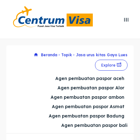
Search
Search
Cari
Cari
Explore our destinations
Explore our destinations
Beranda
Topik
Jasa urus kitas Gayo Lues
Explore
& Make a booking today
& Make a booking today
Agen pembuatan paspor aceh
Agen pembuatan paspor Alor
Home
Home
Agen pembuatan paspor ambon
Visa
Visa
Agen pembuatan paspor Asmat
Agen pembuatan paspor Badung
Paspor
Paspor
Agen pembuatan paspor bali
Kitas
Kitas