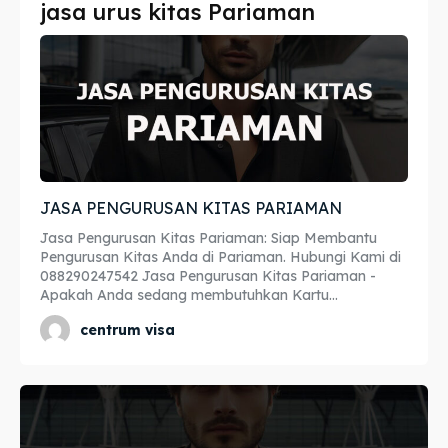
jasa urus kitas Pariaman
Imta
Imta
Legalisir
Legalisir
Apostille
Apostille
Penerjemah
Penerjemah
JASA PENGURUSAN KITAS PARIAMAN
Asuransi
Asuransi
Jasa Pengurusan Kitas Pariaman: Siap Membantu
Blog
Blog
Pengurusan Kitas Anda di Pariaman. Hubungi Kami di
088290247542 Jasa Pengurusan Kitas Pariaman -
Apakah Anda sedang membutuhkan Kartu...
centrum visa
Cari
Cari