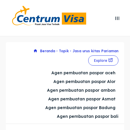
Search
Search
Cari
Cari
Explore our destinations
Explore our destinations
Beranda
Topik
Jasa urus kitas Pariaman
Explore
& Make a booking today
& Make a booking today
Agen pembuatan paspor aceh
Agen pembuatan paspor Alor
Home
Home
Agen pembuatan paspor ambon
Visa
Visa
Agen pembuatan paspor Asmat
Agen pembuatan paspor Badung
Paspor
Paspor
Agen pembuatan paspor bali
Kitas
Kitas