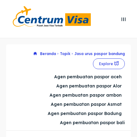
Search
Search
Cari
Cari
Explore our destinations
Explore our destinations
Beranda
Topik
Jasa urus paspor bandung
Explore
& Make a booking today
& Make a booking today
Agen pembuatan paspor aceh
Agen pembuatan paspor Alor
Home
Home
Agen pembuatan paspor ambon
Visa
Visa
Agen pembuatan paspor Asmat
Agen pembuatan paspor Badung
Paspor
Paspor
Agen pembuatan paspor bali
Kitas
Kitas