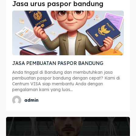
Jasa urus paspor bandung
Imta
Imta
Legalisir
Legalisir
Apostille
Apostille
Penerjemah
Penerjemah
JASA PEMBUATAN PASPOR BANDUNG
Asuransi
Asuransi
Anda tinggal di Bandung dan membutuhkan jasa
Blog
Blog
pembuatan paspor bandung dengan cepat? Kami di
Centrum VISA siap membantu Anda dengan
pengalaman kami yang luas...
admin
Cari
Cari