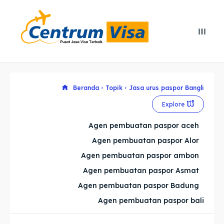
Search
Search
Cari
Cari
Explore our destinations
Explore our destinations
Beranda
Topik
Jasa urus paspor Bangli
Explore
& Make a booking today
& Make a booking today
Agen pembuatan paspor aceh
Agen pembuatan paspor Alor
Home
Home
Agen pembuatan paspor ambon
Visa
Visa
Agen pembuatan paspor Asmat
Agen pembuatan paspor Badung
Paspor
Paspor
Agen pembuatan paspor bali
Kitas
Kitas