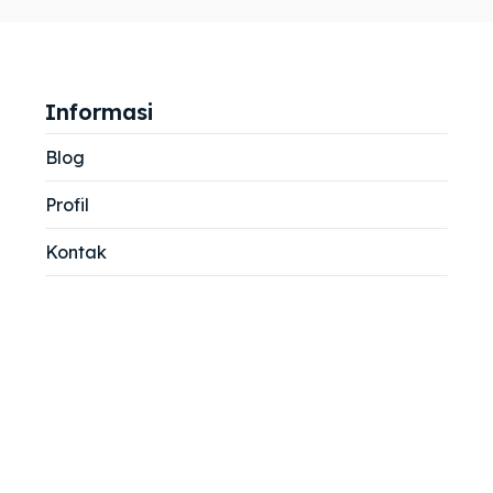
jemah
jemah
si
si
Informasi
Blog
Profil
Kontak