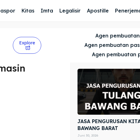
Paspor
Kitas
Imta
Legalisir
Apostille
Penerjem
Agen pembuatan
Explore
Agen pembuatan pa
Agen pembuatan 
rmasin
JASA PENGURUSAN KIT
BAWANG BARAT
Juni 30, 2026