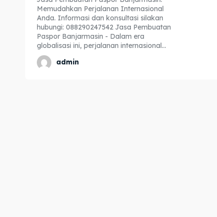
Memudahkan Perjalanan Internasional
Expl
Expl
Anda. Informasi dan konsultasi silakan
hubungi: 088290247542 Jasa Pembuatan
& Make 
& Make 
Paspor Banjarmasin - Dalam era
globalisasi ini, perjalanan internasional...
admin
Home
Home
Visa
Visa
Paspo
Paspo
Kitas
Kitas
Imta
Imta
Legalis
Legalis
Aposti
Aposti