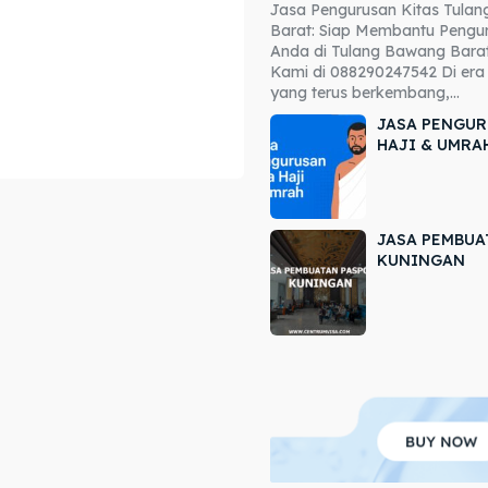
Jasa Pengurusan Kitas Tula
ore our destinations
ore our destinations
Barat: Siap Membantu Pengur
Anda di Tulang Bawang Barat
a booking today
a booking today
Kami di 088290247542 Di era 
yang terus berkembang,...
JASA PENGUR
HAJI & UMRA
JASA PEMBUA
r
r
KUNINGAN
ir
ir
lle
lle